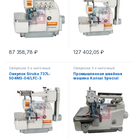
87 358,78
₽
127 402,05
₽
Оверлоки 3-х ниточные
Оверлоки 3-х ниточные
Оверлок Siruba 737L-
Промышленная швейная
504M3-04/LFC-3
машина Kansai Special
JJ3004GS-01M-4