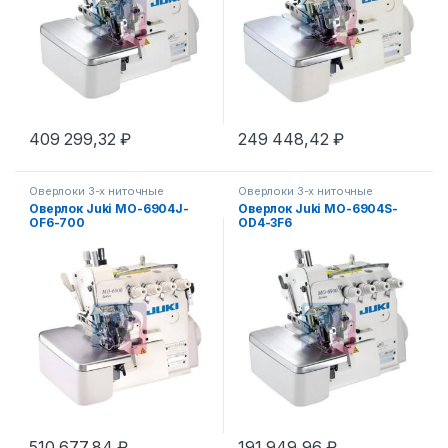
409 299,32
₽
249 448,42
₽
Оверлоки 3-х ниточные
Оверлоки 3-х ниточные
Оверлок Juki МО-6904J-
Оверлок Juki МО-6904S-
OF6-700
OD4-3F6
510 677,84
₽
191 949,96
₽