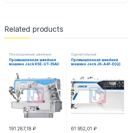
Related products
Плоскошовные швейные
Одноигольные
машины
прямострочные швейные
Промышленная швейная
Промышленная швейная
машины
машина Jack K5E-UT-35AC
машина Jack JK-A4F-D(Q)
(5,6 мм)/Z (комплект)
(комплект)
191 287,18
₽
61 952,01
₽