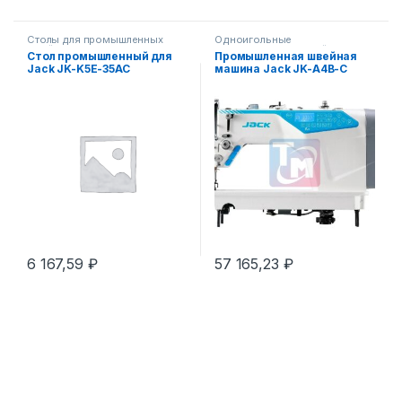
Столы для промышленных
Одноигольные
швейных машин
прямострочные швейные
Стол промышленный для
Промышленная швейная
машины
Jack JK-K5Е-35АС
машина Jack JK-A4B-C
(комплект)
6 167,59
₽
57 165,23
₽