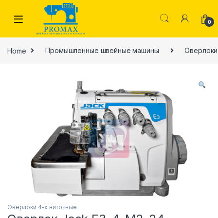
Skip to navigation
Skip to content
0
Home
Промышленные швейные машины
Оверлоки
 производства
Оверлоки 4-х ниточные