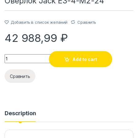
Оверлок Jack E3-4-М2-24
делки
тделки
Добавить в список желаний
Сравнить
42 988,99
₽
Оверлок Jack E3-4-М2-24 quantity
Add to cart
Сравнить
Description